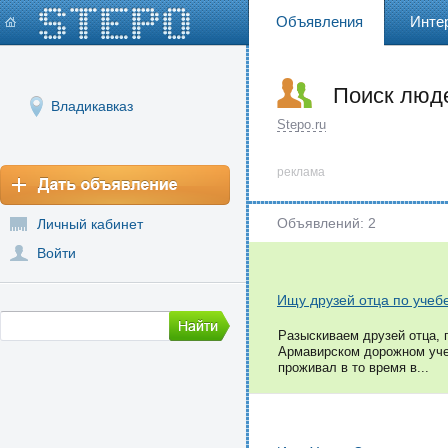
Объявления
Инте
Поиск люд
Владикавказ
Stepo.ru
реклама
Объявлений: 2
Личный кабинет
Войти
Ищу друзей отца по учеб
Разыскиваем друзей отца, п
Армавирском дорожном учеб
проживал в то время в...