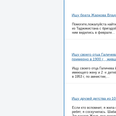
Ищу брата Жаркова Вла
Помогите,пожалуйста найт
из Таджикистана с бригадой
ним видились в феврале...
Ищу своего отца Галичев
примерно в 1900 г, , живше
Ищу своего отца Галичева И
имеющего жену и 2 -х дете
в 1953 г, по амнистии,...
Ищу друзей детства из 1
Если кто вспомнит, я жила 
ребят, я соскучилась. Шаб
Злыгастев Женя, все осталь