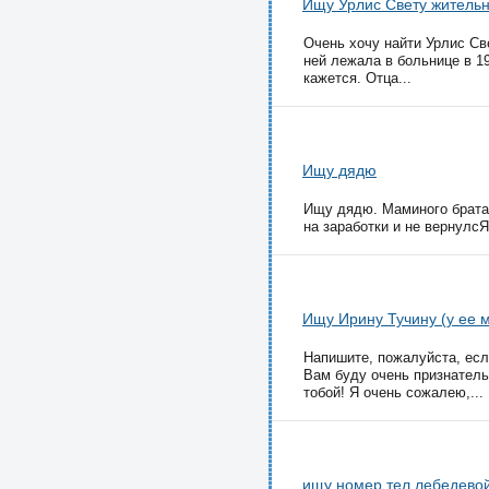
Ищу Урлис Свету жительн
Очень хочу найти Урлис Све
ней лежала в больнице в 19
кажется. Отца...
Ищу дядю
Ищу дядю. Маминого брата 
на заработки и не вернулсЯ
Ищу Ирину Тучину (у ее
Напишите, пожалуйста, если
Вам буду очень признатель
тобой! Я очень сожалею,...
ищу номер тел лебедево