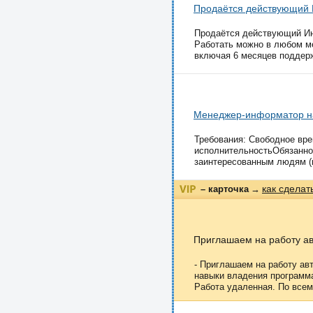
Продаётся действующий 
Продаётся действующий Инт
Работать можно в любом ме
включая 6 месяцев поддерж
Менеджер-информатор н
Требования: Свободное вре
исполнительностьОбязаннос
заинтересованным людям (не
как сделат
– карточка
→
Приглашаем на работу ав
- Приглашаем на работу ав
навыки владения программа
Работа удаленная. По всем.