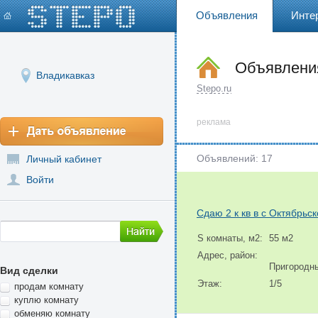
Объявления
Инте
Объявления
Владикавказ
Stepo.ru
реклама
Объявлений: 17
Личный кабинет
Войти
Сдаю 2 к кв в с Октябрьс
S комнаты, м2:
55 м2
Адрес, район:
Пригородн
Вид сделки
Этаж:
1/5
продам комнату
куплю комнату
обменяю комнату