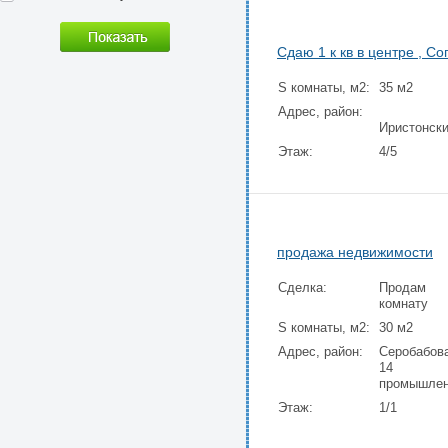
Сдаю 1 к кв в центре , Со
S комнаты, м2:
35 м2
Адрес, район:
Иристонск
Этаж:
4/5
продажа недвижимости
Сделка:
Продам
комнату
S комнаты, м2:
30 м2
Адрес, район:
Серобабов
14
промышле
Этаж:
1/1