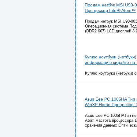
Продам нетбук MSI U90-00
Про цессор Intel® Atom™
Продам нетбук MSI U90-003
Операционная система По
(DDR2 667) LCD дисплей 8.
Куплю ноутбуки (нетбуки) 
информацию кидайте на п
Куплю ноутбуки (нетбуки) о
Asus Eee PC 1005HA Тип 
WinXP Home Процессор Т
Asus Eee PC 1005HAТип не
Atom Частота процессора 1
хранения данных Оптически