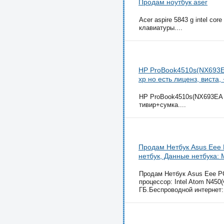
Продам ноутбук aser
Acer aspire 5843 g intel co
клавиатуры....
НР ProBook4510s(NX693EA
хр но есть лиценз, виста,
НР ProBook4510s(NX693EA )
тивир+сумка....
Продам Нетбук Asus Eee 
нетбук, Данные нетбука:
Продам Нетбук Asus Eee P
процессор: Intel Atom N450
ГБ.Беспроводной интернет: W