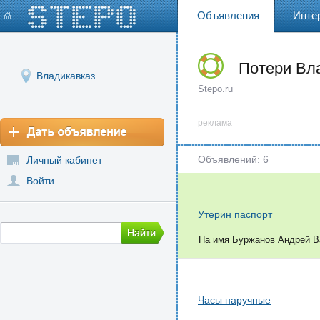
Объявления
Инте
Потери Вл
Владикавказ
Stepo.ru
реклама
Объявлений: 6
Личный кабинет
Войти
Утерин паспорт
На имя Буржанов Андрей В
Часы наручные